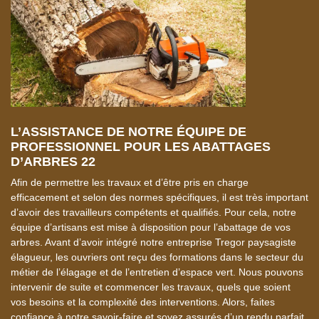
L’ASSISTANCE DE NOTRE ÉQUIPE DE
D
PROFESSIONNEL POUR LES ABATTAGES
A
D’ARBRES 22
S
Afin de permettre les travaux et d’être pris en charge
Co
efficacement et selon des normes spécifiques, il est très important
no
d’avoir des travailleurs compétents et qualifiés. Pour cela, notre
be
.
équipe d’artisans est mise à disposition pour l’abattage de vos
te
arbres. Avant d’avoir intégré notre entreprise Tregor paysagiste
pa
élagueur, les ouvriers ont reçu des formations dans le secteur du
le
métier de l’élagage et de l’entretien d’espace vert. Nous pouvons
ét
r
intervenir de suite et commencer les travaux, quels que soient
l’
ez
vos besoins et la complexité des interventions. Alors, faites
confiance à notre savoir-faire et soyez assurés d’un rendu parfait.